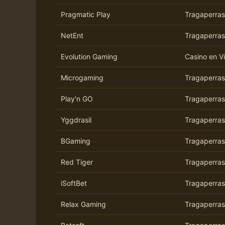
Pragmatic Play
Tragaperras
NetEnt
Tragaperras
Evolution Gaming
Casino en V
Microgaming
Tragaperras
Play'n GO
Tragaperras
Yggdrasil
Tragaperras
BGaming
Tragaperras
Red Tiger
Tragaperras
iSoftBet
Tragaperras
Relax Gaming
Tragaperras