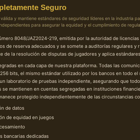
pletamente Seguro
 válida y mantiene estándares de seguridad líderes en la industria p
independientes para asegurar la equidad y el cumplimiento de regula
número 8048/JAZ2024-219, emitida por la autoridad de licencias
os de reserva adecuados y se somete a auditorías regulares y r
 de la resolución de disputas de jugadores y aplica estándares
tegradas en cada capa de nuestra plataforma. Todas las comunic
 256 bits, el mismo estándar utilizado por los bancos en todo
, un laboratorio de pruebas independiente, asegurando que tod
es se mantienen en cuentas segregadas en instituciones financi
rmanece protegido independientemente de las circunstancias co
ón de datos
ión de equidad en juegos
ocesamiento
s bancarias dedicadas