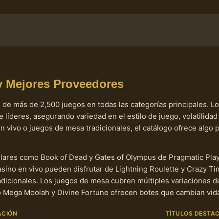
y Mejores Proveedores
al de más de 2,500 juegos en todas las categorías principales.
íderes, asegurando variedad en el estilo de juego, volatilidad
en vivo o juegos de mesa tradicionales, el catálogo ofrece algo
pulares como Book of Dead y Gates of Olympus de Pragmatic Play
sino en vivo pueden disfrutar de Lightning Roulette y Crazy T
radicionales. Los juegos de mesa cubren múltiples variaciones de
 Mega Moolah y Divine Fortune ofrecen botes que cambian vidas
ACIÓN
TÍTULOS DESTA