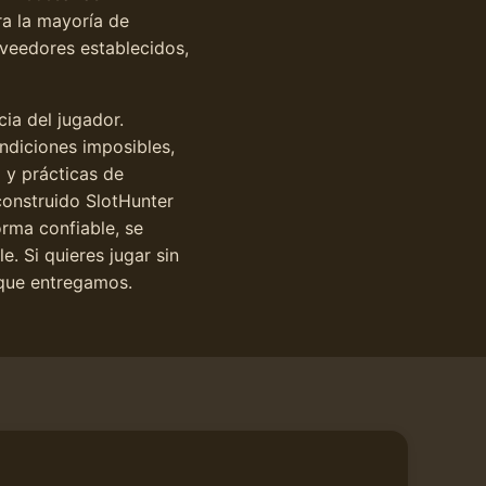
a la mayoría de
oveedores establecidos,
ia del jugador.
ndiciones imposibles,
 y prácticas de
construido SlotHunter
orma confiable, se
. Si quieres jugar sin
 que entregamos.