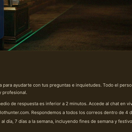
a para ayudarte con tus preguntas e inquietudes. Todo el person
 profesional.
edio de respuesta es inferior a 2 minutos. Accede al chat en vi
lothunter.com
. Respondemos a todos los correos dentro de 4 dí
l día, 7 días a la semana, incluyendo fines de semana y festivo