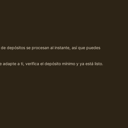
 de depósitos se procesan al instante, así que puedes
dapte a ti, verifica el depósito mínimo y ya está listo.