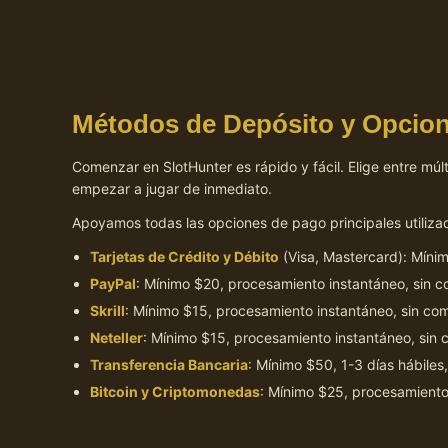
Métodos de Depósito y Opcio
Comenzar en SlotHunter es rápido y fácil. Elige entre mú
empezar a jugar de inmediato.
Apoyamos todas las opciones de pago principales utilizada
Tarjetas de Crédito y Débito
(Visa, Mastercard): Míni
PayPal
: Mínimo $20, procesamiento instantáneo, sin c
Skrill
: Mínimo $15, procesamiento instantáneo, sin com
Neteller
: Mínimo $15, procesamiento instantáneo, sin 
Transferencia Bancaria
: Mínimo $50, 1-3 días hábiles
Bitcoin y Criptomonedas
: Mínimo $25, procesamiento