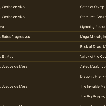
, Casino en Vivo
Gates of Olymp
, Casino en Vivo
Starburst, Gonz
ivo
Lightning Roulet
, Botes Progresivos
Mega Moolah, I
Book of Dead, M
, En Vivo
Valley of the Go
, Juegos de Mesa
Aztec Magic, L
Dragon's Fire, P
, Juegos de Mesa
The Invisible M
The Big Bopper,