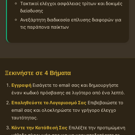
Τακτικοί ελέγχοι ασφάλειας τρίτων και δοκιμές
διείσδυσης
Ανεξάρτητη διαδικασία επίλυσης διαφορών για
τις παράπονα παίκτων
Ξεκινήστε σε 4 Βήματα
Εγγραφή
Εισάγετε το email σας και δημιουργήστε
έναν κωδικό πρόσβασης σε λιγότερο από ένα λεπτό.
Επαληθεύστε το Λογαριασμό Σας
Επιβεβαιώστε το
email σας και ολοκληρώστε τον γρήγορο έλεγχο
ταυτότητας.
Κάντε την Κατάθεσή Σας
Επιλέξτε την προτιμώμενη