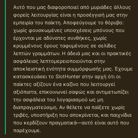
Αυτό που μας διαφοροποιεί από μυριάδες άλλους
φορείς λειτουργίας είναι η προσέγγισή μας στην
εμπειρία του παίκτη. Αποφεύγουμε το θόρυβο:
χωρίς φουσκωμένες υποσχέσεις μπόνους που
έρχονται με αδύνατες συνθήκες, χωρίς
κρυμμένους όρους ταφυμένους σε σελίδες
λεπτών γραμμάτων. Η άδειά μας και οι πρακτικές
ασφάλειας λεπτομερειοποιούνται στην
αποκλειστική ενότητα συμμόρφωσής μας. Έχουμε
κατασκευάσει το SlotHunter στην αρχή ότι οι
παίκτες αξίζουν ένα καζίνο που λειτουργεί
αξιόπιστα, επικοινωνεί σαφώς και αντιμετωπίζει
την ασφάλεια του λογαριασμού ως μη
διαπραγματεύσιμη. Αν θέλετε να παίξετε χωρίς
τριβές, υποστήριξη που αποκρίνεται, και παιχνίδια
που κερδίζουν πραγματικά—αυτό είναι αυτό που
παρέχουμε.