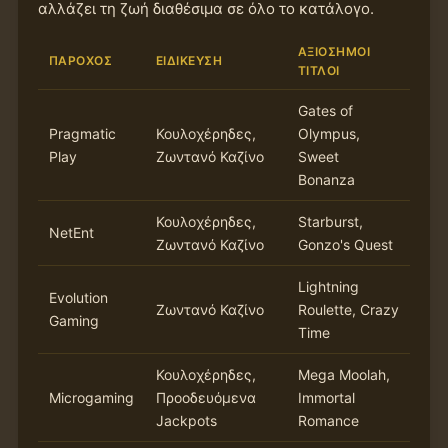
αλλάζει τη ζωή διαθέσιμα σε όλο το κατάλογο.
ΑΞΙΌΣΗΜΟΙ
ΠΆΡΟΧΟΣ
ΕΙΔΊΚΕΥΣΗ
ΤΊΤΛΟΙ
Gates of
Pragmatic
Κουλοχέρηδες,
Olympus,
Play
Ζωντανό Καζίνο
Sweet
Bonanza
Κουλοχέρηδες,
Starburst,
NetEnt
Ζωντανό Καζίνο
Gonzo's Quest
Lightning
Evolution
Ζωντανό Καζίνο
Roulette, Crazy
Gaming
Time
Κουλοχέρηδες,
Mega Moolah,
Microgaming
Προοδευόμενα
Immortal
Jackpots
Romance