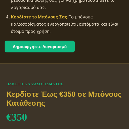
μέθοδο πληρωμής σας για να χρηματοδοτήσετε το
λογαριασμό σας.
Κερδίστε το Μπόνους Σας
Το μπόνους
καλωσορίσματος ενεργοποιείται αυτόματα και είναι
έτοιμο προς χρήση.
Δημιουργήστε Λογαριασμό
ΠΑΚΈΤΟ ΚΑΛΩΣΟΡΊΣΜΑΤΟΣ
Κερδίστε Έως €350 σε Μπόνους
Κατάθεσης
€350