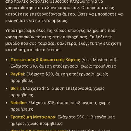
από πολλές ασφαλείς μεθόδους πληρωμής για να
χρηματοδοτήσετε το λογαριασμό σας. Οι περισσότερες
καταθέσεις επεξεργάζονται άμεσα, ώστε να μπορέσετε να
ξεκινήσετε να παίζετε αμέσως.
Υποστηρίζουμε όλες τις κύριες επιλογές πληρωμής που
χρησιμοποιούν παίκτες στην περιοχή σας. Επιλέξτε τη
μέθοδο που σας ταιριάζει καλύτερα, ελέγξτε την ελάχιστη
κατάθεση, και είστε έτοιμοι.
Πιστωτικές & Χρεωστικές Κάρτες
(Visa, Mastercard):
Ελάχιστο $10, άμεση επεξεργασία, χωρίς προμήθειες
PayPal
: Ελάχιστο $20, άμεση επεξεργασία, χωρίς
προμήθειες
Skrill
: Ελάχιστο $15, άμεση επεξεργασία, χωρίς
προμήθειες
Neteller
: Ελάχιστο $15, άμεση επεξεργασία, χωρίς
προμήθειες
Τραπεζική Μεταφορά
: Ελάχιστο $50, 1-3 εργάσιμες
ημέρες, χωρίς προμήθειες