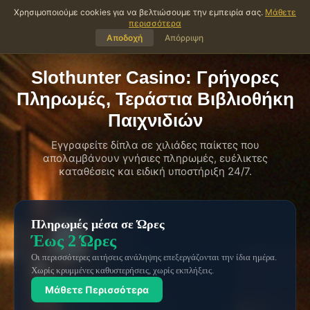
Χρησιμοποιούμε cookies για να βελτιώσουμε την εμπειρία σας.
Μάθετε
slothunter casino
περισσότερα
Αποδοχή
Απόρριψη
Slothunter Casino: Γρήγορες
Πληρωμές, Τεράστια Βιβλιοθήκη
Παιχνιδιών
Εγγραφείτε δίπλα σε χιλιάδες παίκτες που
απολαμβάνουν γνήσιες πληρωμές, ευέλικτες
καταθέσεις και ειδική υποστήριξη 24/7.
Πληρωμές μέσα σε Ώρες
Έως 2 Ώρες
Οι περισσότερες αιτήσεις ανάληψης επεξεργάζονται την ίδια ημέρα.
Χωρίς κρυμμένες καθυστερήσεις, χωρίς εκπλήξεις.
Μάθετε Περισσότερα