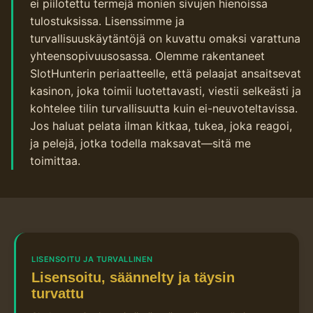
ei piilotettu termejä monien sivujen hienoissa
tulostuksissa. Lisenssimme ja
turvallisuuskäytäntöjä on kuvattu omaksi varattuna
yhteensopivuusosassa. Olemme rakentaneet
SlotHunterin periaatteelle, että pelaajat ansaitsevat
kasinon, joka toimii luotettavasti, viestii selkeästi ja
kohtelee tilin turvallisuutta kuin ei-neuvoteltavissa.
Jos haluat pelata ilman kitkaa, tukea, joka reagoi,
ja pelejä, jotka todella maksavat—sitä me
toimittaa.
LISENSOITU JA TURVALLINEN
Lisensoitu, säännelty ja täysin
turvattu