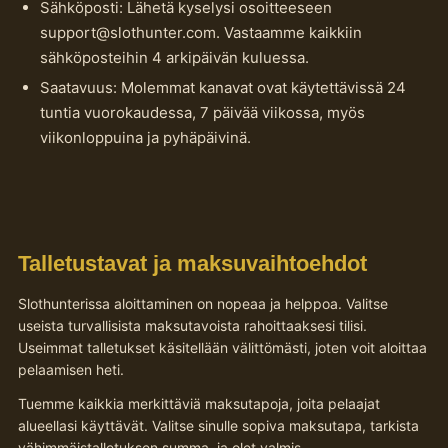
Sähköposti: Lähetä kyselysi osoitteeseen
support@slothunter.com
. Vastaamme kaikkiin
sähköposteihin 4 arkipäivän kuluessa.
Saatavuus: Molemmat kanavat ovat käytettävissä 24
tuntia vuorokaudessa, 7 päivää viikossa, myös
viikonloppuina ja pyhäpäivinä.
Talletustavat ja maksuvaihtoehdot
Slothunterissa aloittaminen on nopeaa ja helppoa. Valitse
useista turvallisista maksutavoista rahoittaaksesi tilisi.
Useimmat talletukset käsitellään välittömästi, joten voit aloittaa
pelaamisen heti.
Tuemme kaikkia merkittäviä maksutapoja, joita pelaajat
alueellasi käyttävät. Valitse sinulle sopiva maksutapa, tarkista
vähimmäistalletuksen summa, ja olet valmis.