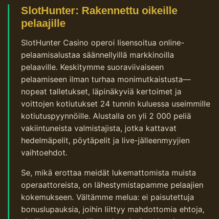
SlotHunter: Rakennettu oikeille
pelaajille
SlotHunter Casino operoi lisensoitua online-
pelaamisalustaa säännellyillä markkinoilla
pelaaville. Keskitymme suoraviivaiseen
pelaamiseen ilman turhaa monimutkaistusta—
nopeat talletukset, läpinäkyviä kertoimet ja
voittojen kotiutukset 24 tunnin kuluessa useimmille
kotiutuspyynnöille. Alustalla on yli 2 000 peliä
vakiintuneista valmistajista, jotka kattavat
hedelmäpelit, pöytäpelit ja live-jälleenmyyjien
vaihtoehdot.
Se, mikä erottaa meidät lukemattomista muista
operaattoreista, on lähestymistapamme pelaajien
kokemukseen. Vältämme melua: ei paisutettuja
bonuslupauksia, joihin liittyy mahdottomia ehtoja,