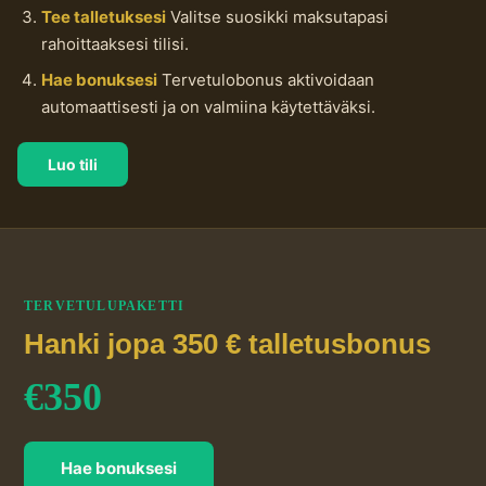
Tee talletuksesi
Valitse suosikki maksutapasi
rahoittaaksesi tilisi.
Hae bonuksesi
Tervetulobonus aktivoidaan
automaattisesti ja on valmiina käytettäväksi.
Luo tili
TERVETULUPAKETTI
Hanki jopa 350 € talletusbonus
€350
Hae bonuksesi