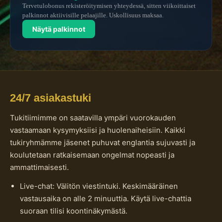
Tervetulobonus rekisteröitymisen yhteydessä, sitten viikoittaiset
palkinnot aktiivisille pelaajille. Uskollisuus maksaa.
Näytä palkinnot
24/7 asiakastuki
Tukitiimimme on saatavilla ympäri vuorokauden
vastaamaan kysymyksiisi ja huolenaiheisiin. Kaikki
tukiryhmämme jäsenet puhuvat englantia sujuvasti ja
koulutetaan ratkaisemaan ongelmat nopeasti ja
ammattimaisesti.
Live-chat: Välitön viestintuki. Keskimääräinen
vastausaika on alle 2 minuuttia. Käytä live-chattia
suoraan tilisi koontinäkymästä.