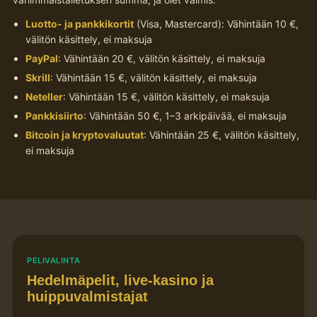
Luotto- ja pankkikortit
(Visa, Mastercard): Vähintään 10 €,
välitön käsittely, ei maksuja
PayPal
: Vähintään 20 €, välitön käsittely, ei maksuja
Skrill
: Vähintään 15 €, välitön käsittely, ei maksuja
Neteller
: Vähintään 15 €, välitön käsittely, ei maksuja
Pankkisiirto
: Vähintään 50 €, 1–3 arkipäivää, ei maksuja
Bitcoin ja kryptovaluutat
: Vähintään 25 €, välitön käsittely,
ei maksuja
PELIVALINTA
Hedelmäpelit, live-kasino ja
huippuvalmistajat