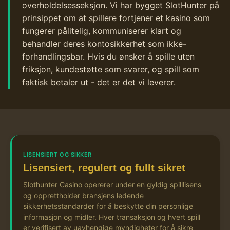
overholdelsesseksjon. Vi har bygget SlotHunter på
prinsippet om at spillere fortjener et kasino som
fungerer pålitelig, kommuniserer klart og
behandler deres kontosikkerhet som ikke-
forhandlingsbar. Hvis du ønsker å spille uten
friksjon, kundestøtte som svarer, og spill som
faktisk betaler ut - det er det vi leverer.
LISENSIERT OG SIKKER
Lisensiert, regulert og fullt sikret
Slothunter Casino opererer under en gyldig spilllisens
og opprettholder bransjens ledende
sikkerhetsstandarder for å beskytte din personlige
informasjon og midler. Hver transaksjon og hvert spill
er verifisert av uavhengige myndigheter for å sikre