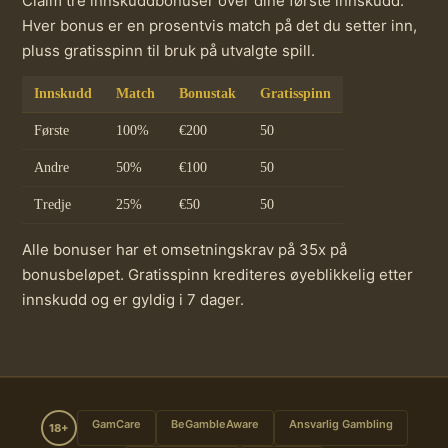
Claim tre innskuddbonuser over dine første innskudd.
Hver bonus er en prosentvis match på det du setter inn,
pluss gratisspinn til bruk på utvalgte spill.
Innskudd
Match
Bonustak
Gratisspinn
Første
100%
€200
50
Andre
50%
€100
50
Tredje
25%
€50
50
Alle bonuser har et omsetningskrav på 35x på
bonusbeløpet. Gratisspinn krediteres øyeblikkelig etter
innskudd og er gyldig i 7 dager.
GamCare
BeGambleAware
Ansvarlig Gambling
18+