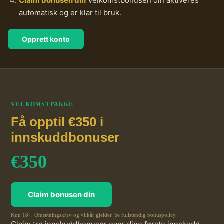
Claim bonusen din
Velkomstbonusen din aktiveres
automatisk og er klar til bruk.
Opprett konto
VELKOMSTPAKKE
Få opptil €350 i
innskuddbonuser
€350
Claim bonusen din
Kun 18+. Omsetningskrav og vilkår gjelder. Se fullstendig bonuspolicy.