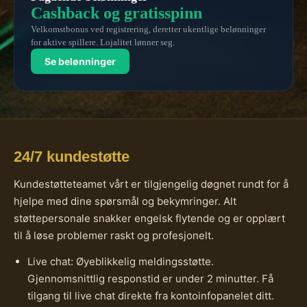
Cashback og gratisspinn
Velkomstbonus ved registrering, deretter ukentlige belønninger
for aktive spillere. Lojalitet lønner seg.
Se belønninger
24/7 kundestøtte
Kundestøtteteamet vårt er tilgjengelig døgnet rundt for å
hjelpe med dine spørsmål og bekymringer. Alt
støttepersonale snakker engelsk flytende og er opplært
til å løse problemer raskt og profesjonelt.
Live chat: Øyeblikkelig meldingsstøtte.
Gjennomsnittlig responstid er under 2 minutter. Få
tilgang til live chat direkte fra kontoinfopanelet ditt.