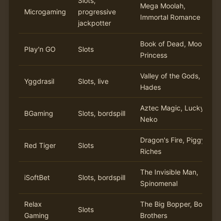
Slots,
Mega Moolah,
Microgaming
progressive
Immortal Romance
jackpotter
Book of Dead, Moon
Play'n GO
Slots
Princess
Valley of the Gods,
Yggdrasil
Slots, live
Hades
Aztec Magic, Lucky
BGaming
Slots, bordspill
Neko
Dragon's Fire, Piggy
Red Tiger
Slots
Riches
The Invisible Man,
iSoftBet
Slots, bordspill
Spinomenal
Relax
The Big Bopper, Boom
Slots
Gaming
Brothers